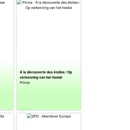
À la découverte des étoiles / Op
verkenning van het heelal
Prince
[habe]