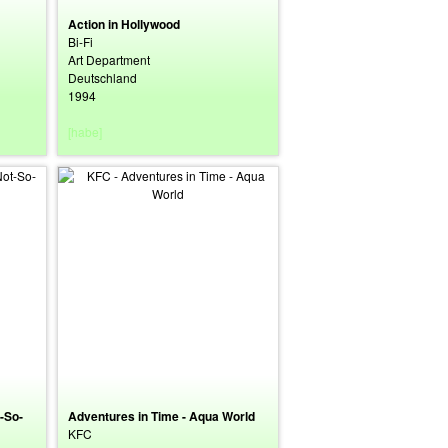
Action in Hollywood
Bi-Fi
Art Department
Deutschland
1994
[habe]
-So-
Adventures in Time - Aqua World
KFC