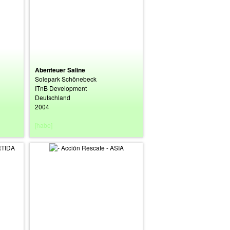
Abenteuer Saline
Solepark Schönebeck
ITnB Development
Deutschland
2004
[habe]