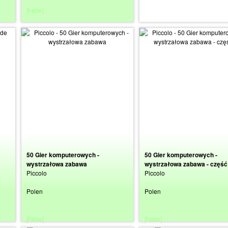
[habe]
[suche]
50 Gier komputerowych -
50 Gier komputerowych -
wystrzałowa zabawa
wystrzałowa zabawa - część
Piccolo
Piccolo
Polen
Polen
[habe]
[habe]