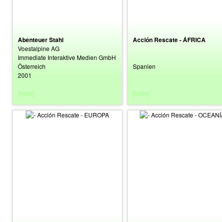
Abenteuer Stahl
Acción Rescate - ÁFRICA
Voestalpine AG
Immediate Interaktive Medien GmbH
Österreich
Spanien
2001
[habe]
[habe]