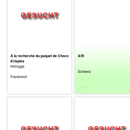
À la recherche du paquet de Choco
A!R
Krispies
Kelloggs
Schweiz
Frankreich
[habe]
[suche]