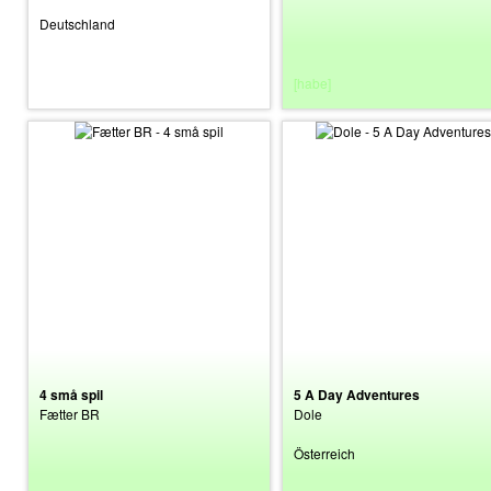
Deutschland
[suche]
[habe]
4 små spil
5 A Day Adventures
Fætter BR
Dole
Österreich