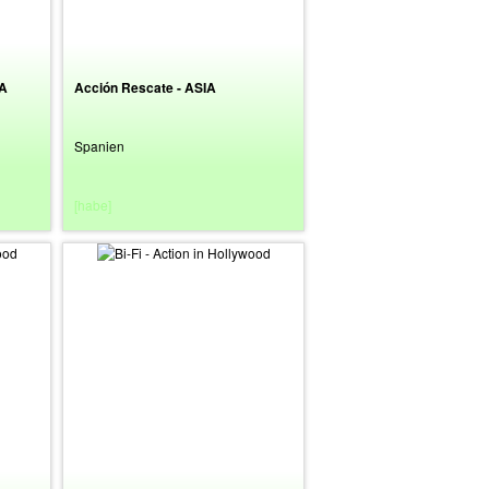
DA
Acción Rescate - ASIA
Spanien
[habe]