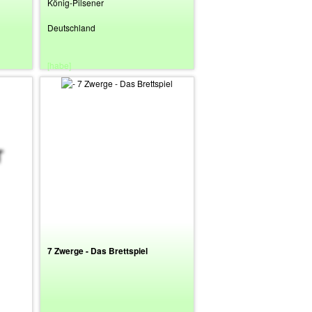
König-Pilsener
Deutschland
[habe]
7 Zwerge - Das Brettspiel