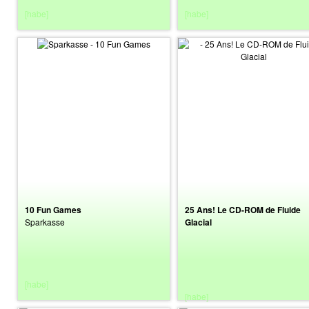
[habe]
[habe]
10 Fun Games
25 Ans! Le CD-ROM de Fluide
Sparkasse
Glacial
[habe]
[habe]