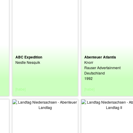
ABC Expedition
Abenteuer Atlantis
Nestle Nesquik
Knorr
Rauser Advertainment
Deutschland
1992
[habe]
[habe]