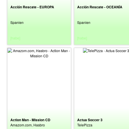
Acción Rescate - EUROPA
Acción Rescate - OCEANÍA
Spanien
Spanien
[habe]
[habe]
Action Man - Mission CD
Actua Soccer 3
Amazom.com, Hasbro
TelePizza