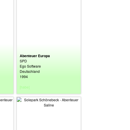
Abenteuer Europa
SPD
Ego Software
Deutschland
1994
[habe]